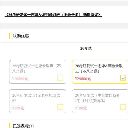
《26考研复试一志愿&调剂录取班（不录全退） 购课协议》
联购优惠
26复试
26考研复试一志愿录取班（不
26考研复试一志愿&调剂录取
录全退）
班（不录全退）
¥19800元
¥29800元
26考研复试1V1全真模拟面试
26考研复试（中英文自我介
班
绍）1对1定制帮写
¥399元
¥199元
已选课程(
1
)