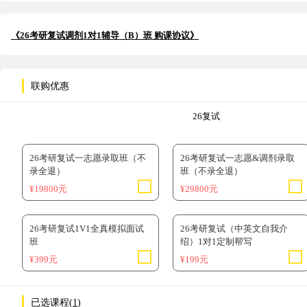
《26考研复试调剂1对1辅导（B）班 购课协议》
联购优惠
26复试
26考研复试一志愿录取班（不
26考研复试一志愿&调剂录取
录全退）
班（不录全退）
¥19800元
¥29800元
26考研复试1V1全真模拟面试
26考研复试（中英文自我介
班
绍）1对1定制帮写
¥399元
¥199元
已选课程(
1
)