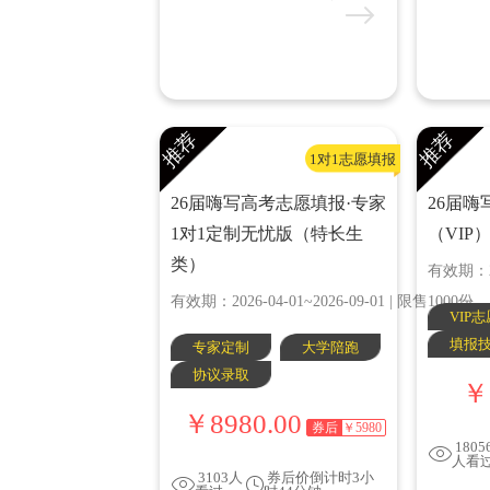
推荐
推荐
1对1志愿填报
26届嗨写高考志愿填报·专家
26届
1对1定制无忧版（特长生
（VIP
类）
有效期：202
有效期：2026-04-01~2026-09-01 | 限售1000份
VIP
填报
专家定制
大学陪跑
协议录取
￥
￥8980.00
券后
￥5980
1805
人看
3103人
券后价倒计时3小