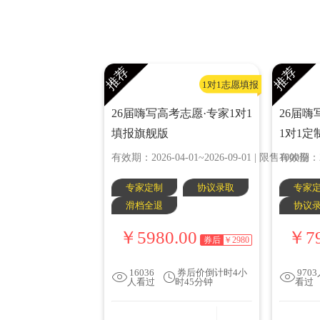
推荐
推荐
1对1志愿填报
26届嗨写高考志愿·专家1对1
26届嗨
填报旗舰版
1对1定
有效期：2026-04-01~2026-09-01 | 限售1000份
有效期：202
专家定制
协议录取
专家
滑档全退
协议
￥5980.00
￥79
券后
￥2980
16036
券后价倒计时4小
970
人看过
时45分钟
看过