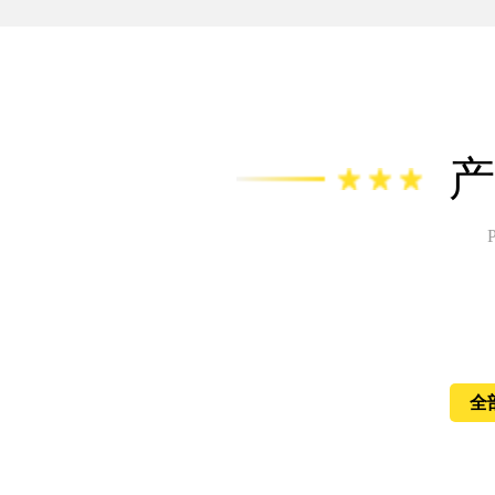
产
P
全