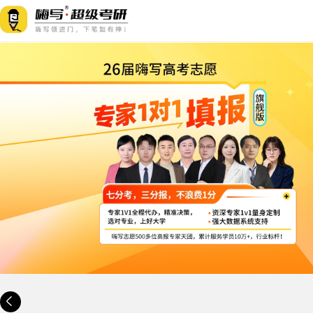
高考志愿·专家1
旗舰版
2025-07-31 | 限售1000份
协议录取
售还有-372天-23小时
限售数量：1000份