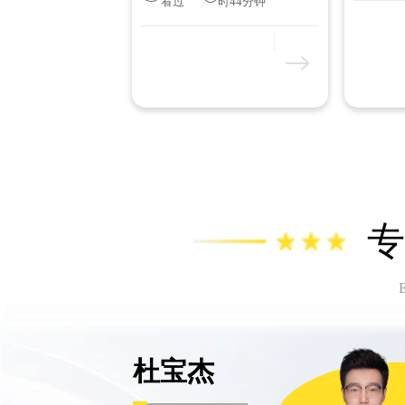
看过
时44分钟
专
E
杜宝杰