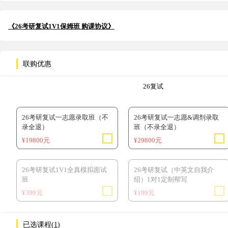
《26考研复试1V1保姆班 购课协议》
联购优惠
26复试
26考研复试一志愿录取班（不
26考研复试一志愿&调剂录取
录全退）
班（不录全退）
¥19800元
¥29800元
26考研复试1V1全真模拟面试
26考研复试（中英文自我介
班
绍）1对1定制帮写
¥399元
¥199元
已选课程(
1
)