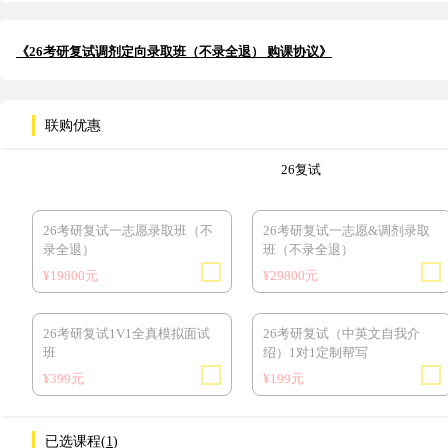
《26考研复试调剂定向录取班（不录全退） 购课协议》
联购优惠
26复试
26考研复试一志愿录取班（不
26考研复试一志愿&调剂录取
录全退）
班（不录全退）
¥19800元
¥29800元
26考研复试1V1全真模拟面试
26考研复试（中英文自我介
班
绍）1对1定制帮写
¥399元
¥199元
已选课程(
1
)