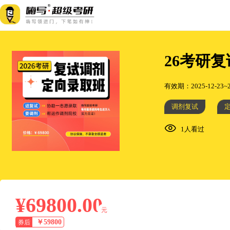
26考研
有效期：2025-12-23~2
调剂复试
1人看过
¥69800.00
元
￥59800
券后