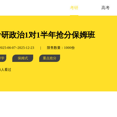
考研
高考
考研政治1对1半年抢分保姆班
5-06-07~2025-12-23
|
限售数量：1000份
带学
保姆式
重点抢分
36人看过