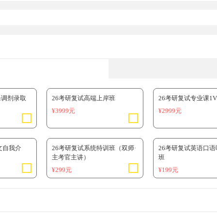
&调剂录取
26考研复试高端上岸班
26考研复试专业课1
¥3999元
¥2999元
文自我介
26考研复试系统特训班（双师·
26考研复试英语口
主考官主讲）
班
¥299元
¥199元