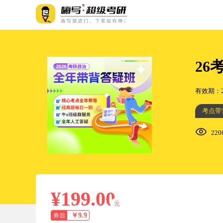
26
有效期：202
考点带
22
¥199.00
元
￥9.9
券后