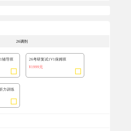
26调剂
V1辅导班
26考研复试1V1保姆班
¥1999元
语听力训练