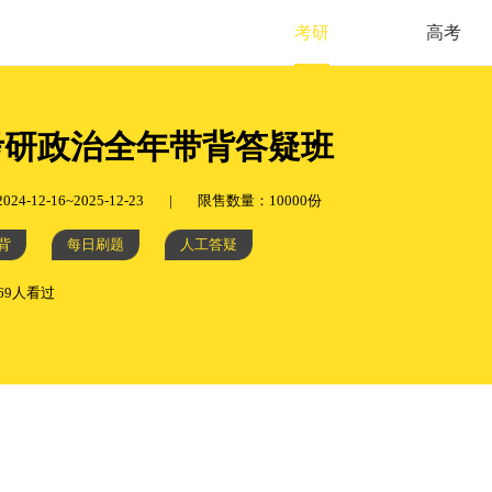
考研
高考
考研政治全年带背答疑班
4-12-16~2025-12-23
|
限售数量：10000份
背
每日刷题
人工答疑
069人看过